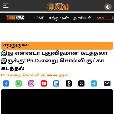
HOME
சற்றுமுன்
அரசியல்
மாவட்ட 
சற்றுமுன்
இது என்னடா புதுவிதமான கடத்தலா
இருக்கு! Ph.D.என்று சொல்லி குட்கா
கடத்தல்
Ph.D.என்று சொல்லி குட்கா கடத்தல்