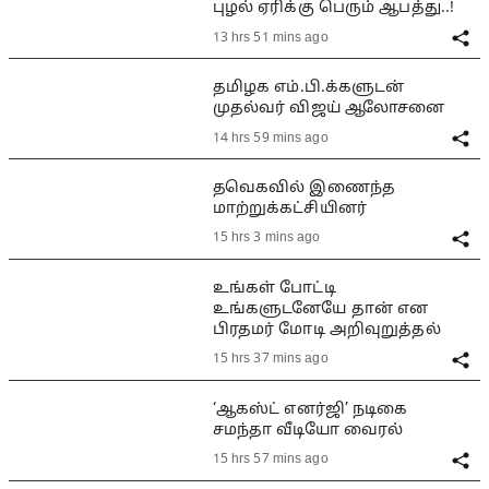
புழல் ஏரிக்கு பெரும் ஆபத்து..!
13 hrs 51 mins ago
தமிழக எம்.பி.க்களுடன்
முதல்வர் விஜய் ஆலோசனை
14 hrs 59 mins ago
தவெகவில் இணைந்த
மாற்றுக்கட்சியினர்
15 hrs 3 mins ago
உங்கள் போட்டி
உங்களுடனேயே தான் என
பிரதமர் மோடி அறிவுறுத்தல்
15 hrs 37 mins ago
‘ஆகஸ்ட் எனர்ஜி’ நடிகை
சமந்தா வீடியோ வைரல்
15 hrs 57 mins ago