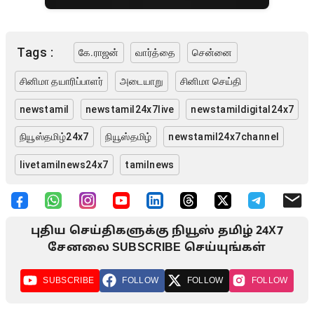
Tags :
கே.ராஜன்
வார்த்தை
சென்னை
சினிமா தயாரிப்பாளர்
அடையாறு
சினிமா செய்தி
newstamil
newstamil24x7live
newstamildigital24x7
நியூஸ்தமிழ்24x7
நியூஸ்தமிழ்
newstamil24x7channel
livetamilnews24x7
tamilnews
புதிய செய்திகளுக்கு நியூஸ் தமிழ் 24X7
சேனலை SUBSCRIBE செய்யுங்கள்
SUBSCRIBE
FOLLOW
FOLLOW
FOLLOW