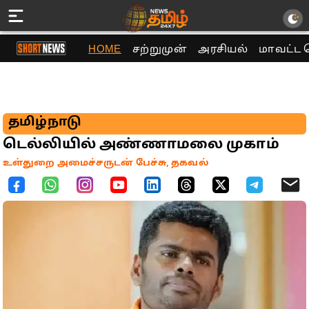
HOME
சற்றுமுன்
அரசியல்
மாவட்ட 
தமிழ்நாடு
டெல்லியில் அண்ணாமலை முகாம்
உள்துறை அமைச்சருடன் பேச்சு, தகவல்