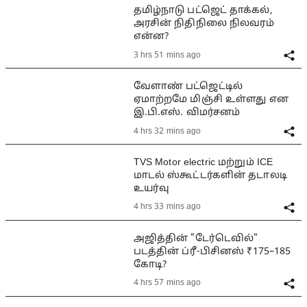
தமிழ்நாடு பட்ஜெட் தாக்கல்,
அரசின் நிதிநிலை நிலவரம்
என்ன?
3 hrs 51 mins ago
வேளாண் பட்ஜெட்டில்
ஏமாற்றமே மிஞ்சி உள்ளது என
இ.பி.எஸ். விமர்சனம்
4 hrs 32 mins ago
TVS Motor electric மற்றும் ICE
மாடல் ஸ்கூட்டர்களின் தடாலடி
உயர்வு
4 hrs 33 mins ago
அஜித்தின் "டேர்டெவில்"
படத்தின் ப்ரீ-பிசினஸ் ₹175–185
கோடி?
4 hrs 57 mins ago