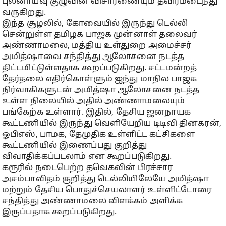
புலனாய்வு குழுவின் விசாரணையும் தீவிரமடைந்து
வருகிறது.
இந்த சூழலில், கோவையில் இருந்து டெல்லி
சென்றுள்ள தமிழக பாஜக முன்னாள் தலைவர்
அண்ணாமலை, மத்திய உள்துறை அமைச்சர்
அமித்ஷாவை சந்தித்து ஆலோசனை நடத்த
திட்டமிட்டுள்ளதாக கூறப்படுகிறது. சட்டமன்றத்
தேர்தலை எதிர்கொள்ளும் ஐந்து மாநில பாஜக
நிர்வாகிகளுடன் அமித்ஷா ஆலோசனை நடத்த
உள்ள நிலையில் அதில் அண்ணாமலையும்
பங்கேற்க உள்ளார். இதில், தேசிய ஜனநாயக
கூட்டணியில் இருந்து வெளியேறிய டிடிவி தினகரன்,
ஓபிஎஸ், பாமக, தேமுதிக உள்ளிட்ட கட்சிகளை
கூட்டணியில் இணைப்பது குறித்து
விவாதிக்கப்படலாம் என கூறப்படுகிறது.
கரூரில் நடைபெற்ற தவெகவின் பிரச்சார
அசம்பாவிதம் குறித்து டெல்லியிலேயே அமித்ஷா
மற்றும் தேசிய பொதுச்செயலாளர் உள்ளிட்டோரை
சந்தித்து அண்ணாமலை விளக்கம் அளிக்க
இருப்பதாக கூறப்படுகிறது.