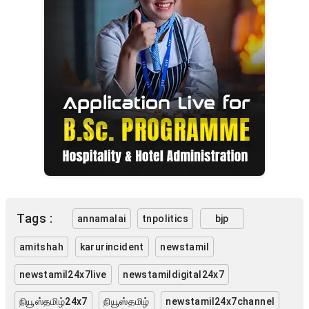
Tags :
annamalai
tnpolitics
bjp
amitshah
karurincident
newstamil
newstamil24x7live
newstamildigital24x7
நியூஸ்தமிழ்24x7
நியூஸ்தமிழ்
newstamil24x7channel