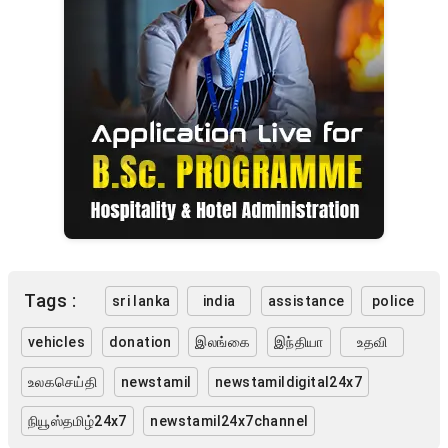
Tags :
sri lanka
india
assistance
police
vehicles
donation
இலங்கை
இந்தியா
உதவி
உலகசெய்தி
newstamil
newstamildigital24x7
நியூஸ்தமிழ்24x7
newstamil24x7channel