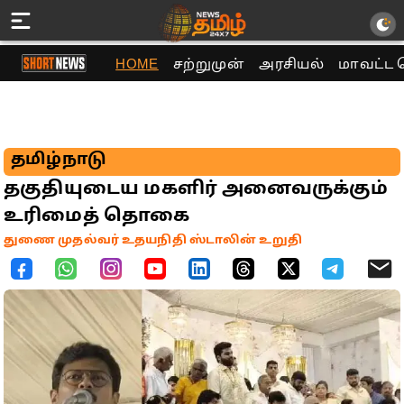
HOME
சற்றுமுன்
அரசியல்
மாவட்ட 
தமிழ்நாடு
தகுதியுடைய மகளிர் அனைவருக்கும்
உரிமைத் தொகை
துணை முதல்வர் உதயநிதி ஸ்டாலின் உறுதி