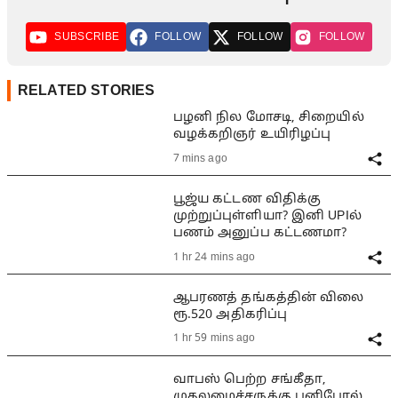
SUBSCRIBE
FOLLOW
FOLLOW
FOLLOW
RELATED STORIES
பழனி நில மோசடி, சிறையில்
வழக்கறிஞர் உயிரிழப்பு
7 mins ago
பூஜ்ய கட்டண விதிக்கு
முற்றுப்புள்ளியா? இனி UPIல்
பணம் அனுப்ப கட்டணமா?
1 hr 24 mins ago
ஆபரணத் தங்கத்தின் விலை
ரூ.520 அதிகரிப்பு
1 hr 59 mins ago
வாபஸ் பெற்ற சங்கீதா,
முதலமைச்சருக்கு பனிபோல்