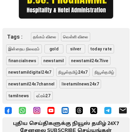
Tags :
தங்கம் விலை
வெள்ளி விலை
இன்றைய நிலவரம்
gold
silver
today rate
financialnews
newstamil
newstamil24x7live
newstamildigital24x7
நியூஸ்தமிழ்24x7
நியூஸ்தமிழ்
newstamil24x7channel
livetamilnews24x7
tamilnews
ஏப்ரல்27
புதிய செய்திகளுக்கு நியூஸ் தமிழ் 24X7
சேனலை SUBSCRIBE செய்யுங்கள்