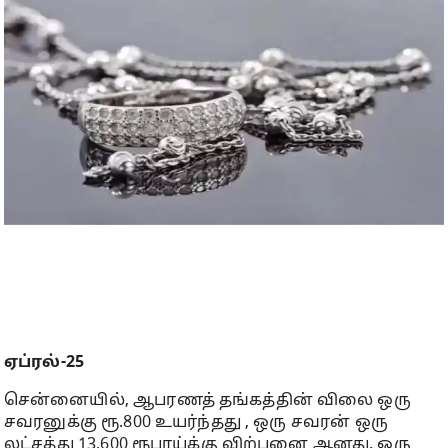
ஏப்ரல்-25
சென்னையில், ஆபரணத் தங்கத்தின் விலை ஒரு
சவரனுக்கு ரூ.800 உயர்ந்தது , ஒரு சவரன் ஒரு
லட்சத்து 13,600 ரூபாய்க்கு விற்பனை ஆனது. ஒரு