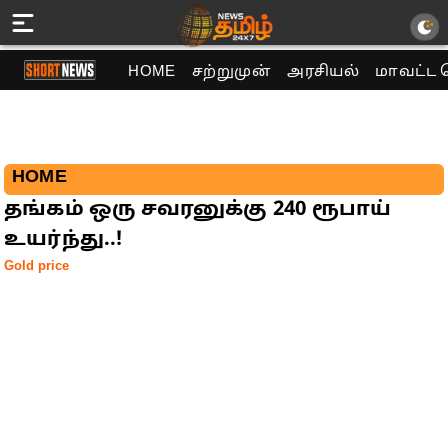
HOME
சற்றுமுன்
அரசியல்
மாவட்ட 
HOME
தங்கம் ஒரு சவரனுக்கு 240 ரூபாய்
உயர்ந்து..!
Gold price