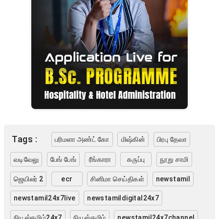
Tags :
பரிமளா அண்ட் கோ
மிஷ்கின்
பிரபு தேவா
வடிவேலு
பேங் பேங்
ரீங்காரா
கருப்பு
நூறு சாமி
ஜெயிலர் 2
ecr
சினிமா செய்திகள்
newstamil
newstamil24x7live
newstamildigital24x7
நியூஸ்தமிழ்24x7
நியூஸ்தமிழ்
newstamil24x7channel