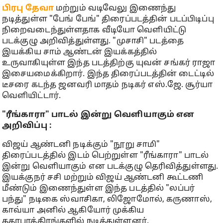
பிரபு தேவா
மற்றும் வடிவேலு இணைந்து
நடித்துள்ள "பேங் பேங்" திரைப்படத்தின் படப்பிடிப்பு
நிறைவடைந்துள்ளதாக வீடியோ வெளியிட்டு
படக்குழு அறிவித்துள்ளது. "முசாசி" படத்தை
இயக்கிய சாம் ஆண்டன் இயக்கத்தில்
உருவாகியுள்ள இந்த படத்திற்கு யுவன் சங்கர் ராஜா
இசையமைக்கிறார். இந்த திரைப்படத்தின் டைட்டில்
டீசரை கடந்த ஜனவரி மாதம் நடிகர் எஸ்.ஜே. சூர்யா
வெளியிட்டார்.
"ரீங்காரா" பாடல் இன்று வெளியாகும் என
அறிவிப்பு :
விஜய் ஆண்டனி நடிக்கும் "நூறு சாமி"
திரைப்படத்தில் இடம் பெற்றுள்ள "ரீங்காரா" பாடல்
இன்று வெளியாகும் என படக்குழு தெரிவித்துள்ளது.
இயக்குநர் சசி மற்றும் விஜய் ஆண்டனி கூட்டணி
மீண்டும் இணைந்துள்ள இந்த படத்தில் "லப்பர்
பந்து" நடிகை ஸ்வாசிகா, லிஜோமோல், கருணாஸ்,
காவ்யா அனில் ஆகியோர் முக்கிய
கதாபாத்திரங்களில் நடித்துள்ளனர்.