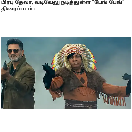
பிரபு தேவா, வடிவேலு நடித்துள்ள "பேங் பேங்"
திரைப்படம் :