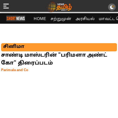
HOME
சற்றுமுன்
அரசியல்
மாவட்ட 
சினிமா
சாண்டி மாஸ்டரின் "பரிமளா அண்ட்
கோ" திரைப்படம்
Parimala and Co