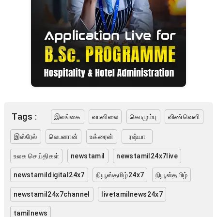
Tags :
இலங்கை
வானிலை
கொழும்பு
விண்வெளி
இஸ்ரேல்
லெபனான்
உக்ரைன்
ரஷ்யா
உலக செய்திகள்
newstamil
newstamil24x7live
newstamildigital24x7
நியூஸ்தமிழ்24x7
நியூஸ்தமிழ்
newstamil24x7channel
livetamilnews24x7
tamilnews