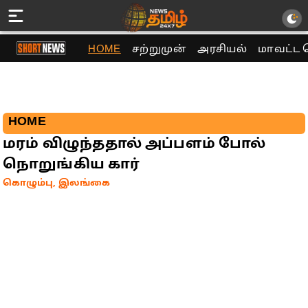
HOME
சற்றுமுன்
அரசியல்
மாவட்ட 
HOME
மரம் விழுந்ததால் அப்பளம் போல்
நொறுங்கிய கார்
கொழும்பு, இலங்கை