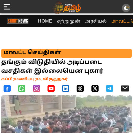
HOME
சற்றுமுன்
அரசியல்
மாவட்ட 
மாவட்ட செய்திகள்
தங்கும் விடுதியில் அடிப்படை
வசதிகள் இல்லையென புகார்
சுப்பிரமணியபுரம், விருதுநகர்