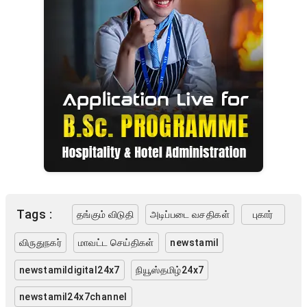
Tags :
தங்கும் விடுதி
அடிப்படை வசதிகள்
புகார்
விருதுநகர்
மாவட்ட செய்திகள்
newstamil
newstamildigital24x7
நியூஸ்தமிழ்24x7
newstamil24x7channel