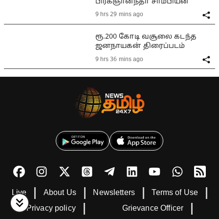
பிரக்ஞானந்தா சாம்பியன்
9 hrs 29 mins ago
ரூ.200 கோடி வசூலை கடந்த
ஜனநாயகன் திரைப்படம்
9 hrs 36 mins ago
Live
About Us
Newsletters
Terms of Use
Privacy policy
Grievance Officer