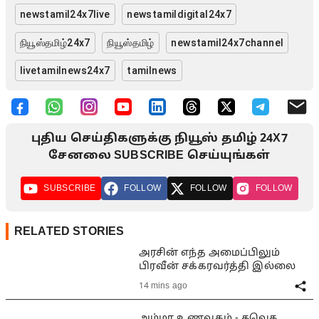
newstamil24x7live
newstamildigital24x7
நியூஸ்தமிழ்24x7
நியூஸ்தமிழ்
newstamil24x7channel
livetamilnews24x7
tamilnews
புதிய செய்திகளுக்கு நியூஸ் தமிழ் 24X7
சேனலை SUBSCRIBE செய்யுங்கள்
SUBSCRIBE
FOLLOW
FOLLOW
FOLLOW
RELATED STORIES
அரசின் எந்த அமைப்பிலும்
பிரவீன் சக்கரவர்த்தி இல்லை
14 mins ago
அம்மா உணவகம் - தவெக,