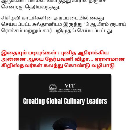
ஆடுகளை பிஸ்கட் கொடுத்து காரில் திருடிச்
சென்றது தெரியவந்தது.
சிசிடிவி காட்சிகளின் அடிப்படையில் கைது
செய்யப்பட்ட சுல்தானிடம் இருந்து 13 ஆயிரம் ரூபாய்
ரொக்கம் மற்றும் கார் பறிமுதல் செய்யப்பட்டது.
இதையும் படியுங்கள் : புனித ஆரோக்கிய
அன்னை ஆலய தேர்பவனி விழா... ஏராளமான
கிறிஸ்தவர்கள் கலந்து கொண்டு வழிபாடு