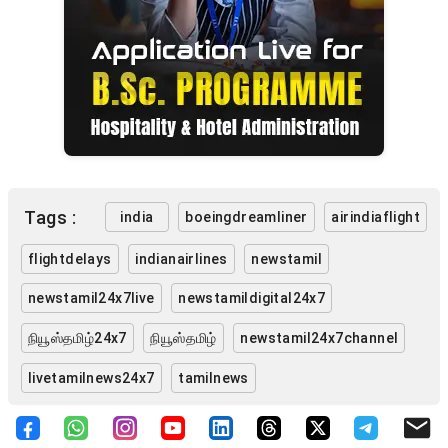
Tags :
india
boeingdreamliner
airindiaflight
flightdelays
indianairlines
newstamil
newstamil24x7live
newstamildigital24x7
நியூஸ்தமிழ்24x7
நியூஸ்தமிழ்
newstamil24x7channel
livetamilnews24x7
tamilnews