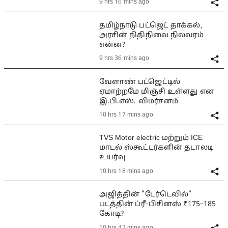
9 hrs 16 mins ago
தமிழ்நாடு பட்ஜெட் தாக்கல்,
அரசின் நிதிநிலை நிலவரம்
என்ன?
9 hrs 36 mins ago
வேளாண் பட்ஜெட்டில்
ஏமாற்றமே மிஞ்சி உள்ளது என
இ.பி.எஸ். விமர்சனம்
10 hrs 17 mins ago
TVS Motor electric மற்றும் ICE
மாடல் ஸ்கூட்டர்களின் தடாலடி
உயர்வு
10 hrs 18 mins ago
அஜித்தின் "டேர்டெவில்"
படத்தின் ப்ரீ-பிசினஸ் ₹175–185
கோடி?
10 hrs 42 mins ago