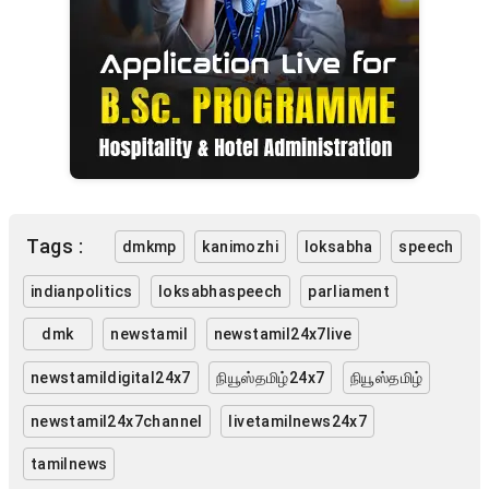
Tags :
dmkmp
kanimozhi
loksabha
speech
indianpolitics
loksabhaspeech
parliament
dmk
newstamil
newstamil24x7live
newstamildigital24x7
நியூஸ்தமிழ்24x7
நியூஸ்தமிழ்
newstamil24x7channel
livetamilnews24x7
tamilnews