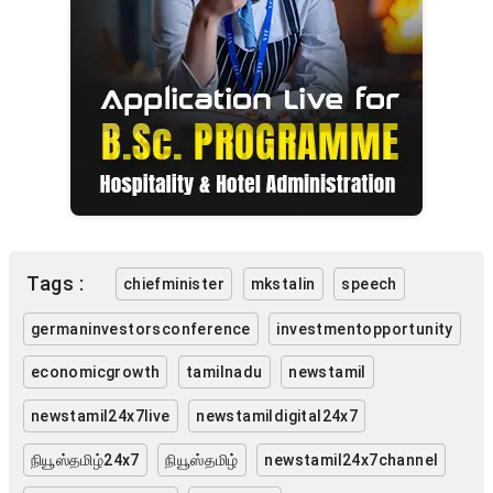
Tags :
chiefminister
mkstalin
speech
germaninvestorsconference
investmentopportunity
economicgrowth
tamilnadu
newstamil
newstamil24x7live
newstamildigital24x7
நியூஸ்தமிழ்24x7
நியூஸ்தமிழ்
newstamil24x7channel