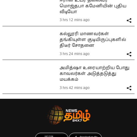
ஈரான் உயர் தலைவர்
மொஜ்தபா கமேனியின் புதிய
வீடியோ
3 hrs 12 mins ago
கல்லூரி மாணவர்கள்
தங்கியுள்ள குடியிருப்புகளில்
திடீர் சோதனை
3 hrs 24 mins ago
அமித்ஷா உரையாற்றிய போது
காவலர்கள் அடுத்தடுத்து
மயக்கம்
3 hrs 42 mins ago