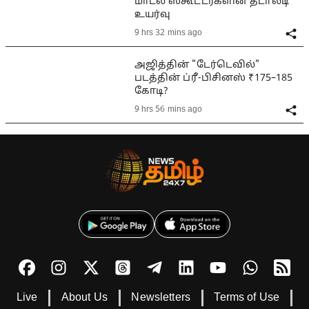
மாடல் ஸ்கூட்டர்களின் தடாலடி
உயர்வு
9 hrs 32 mins ago
அஜித்தின் "டேர்டெவில்"
படத்தின் ப்ரீ-பிசினஸ் ₹175–185
கோடி?
9 hrs 56 mins ago
Live
About Us
Newsletters
Terms of Use