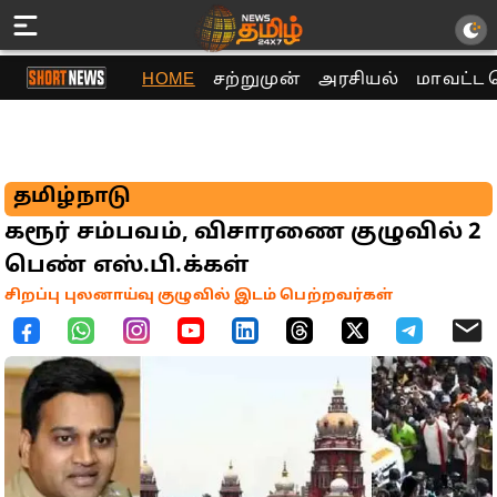
HOME
சற்றுமுன்
அரசியல்
மாவட்ட 
தமிழ்நாடு
கரூர் சம்பவம், விசாரணை குழுவில் 2
பெண் எஸ்.பி.க்கள்
சிறப்பு புலனாய்வு குழுவில் இடம் பெற்றவர்கள்