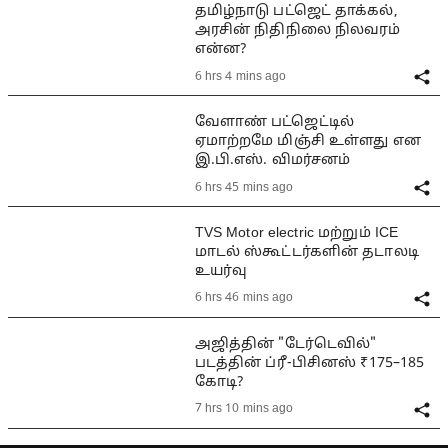
தமிழ்நாடு பட்ஜெட் தாக்கல்,
அரசின் நிதிநிலை நிலவரம்
என்ன?
6 hrs 4 mins ago
வேளாண் பட்ஜெட்டில்
ஏமாற்றமே மிஞ்சி உள்ளது என
இ.பி.எஸ். விமர்சனம்
6 hrs 45 mins ago
TVS Motor electric மற்றும் ICE
மாடல் ஸ்கூட்டர்களின் தடாலடி
உயர்வு
6 hrs 46 mins ago
அஜித்தின் "டேர்டெவில்"
படத்தின் ப்ரீ-பிசினஸ் ₹175–185
கோடி?
7 hrs 10 mins ago