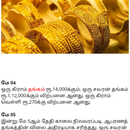
மே 04
ஒரு கிராம்
தங்கம்
ரூ.14,000க்கும், ஒரு சவரன் தங்கம்
ரூ.1,12,000க்கும் விற்பனை ஆனது. ஒரு கிராம்
வெள்ளி ரூ.270க்கு விற்பனை ஆனது.
மே 05
இன்று மே 5ஆம் தேதி காலை நிலவரப்படி, ஆபரணத்
தங்கத்தின் விலை அதிரடியாக சரிந்தது. ஒரு சவரன்