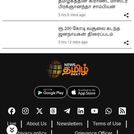
தமிழகத்தின் கிராண்ட் மாஸ்டர்
பிரக்ஞானந்தா சாம்பியன்
5 hrs 6 mins ago
ரூ.200 கோடி வசூலை கடந்த
ஜனநாயகன் திரைப்படம்
5 hrs 13 mins ago
Live
About Us
Newsletters
Terms of Use
Privacy policy
Grievance Officer