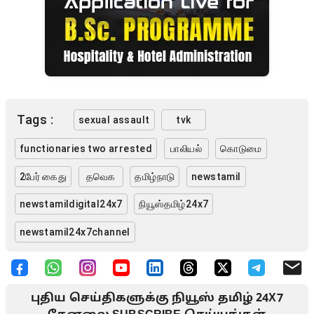
Tags :
sexual assault
tvk
functionaries two arrested
பாலியல்
கொடுமை
2பேர் கைது
தவெக
தமிழ்நாடு
newstamil
newstamildigital24x7
நியூஸ்தமிழ்24x7
newstamil24x7channel
புதிய செய்திகளுக்கு நியூஸ் தமிழ் 24X7