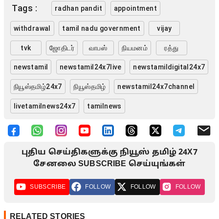
Tags :
radhan pandit
appointment
withdrawal
tamil nadu government
vijay
tvk
ஜோதிடர்
வாபஸ்
நியமனம்
ரத்து
newstamil
newstamil24x7live
newstamildigital24x7
நியூஸ்தமிழ்24x7
நியூஸ்தமிழ்
newstamil24x7channel
livetamilnews24x7
tamilnews
புதிய செய்திகளுக்கு நியூஸ் தமிழ் 24X7
சேனலை SUBSCRIBE செய்யுங்கள்
SUBSCRIBE
FOLLOW
FOLLOW
FOLLOW
RELATED STORIES