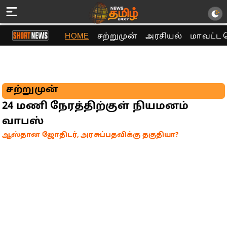
HOME
சற்றுமுன்
அரசியல்
மாவட்ட 
சற்றுமுன்
24 மணி நேரத்திற்குள் நியமனம்
வாபஸ்
ஆஸ்தான ஜோதிடர், அரசுப்பதவிக்கு தகுதியா?