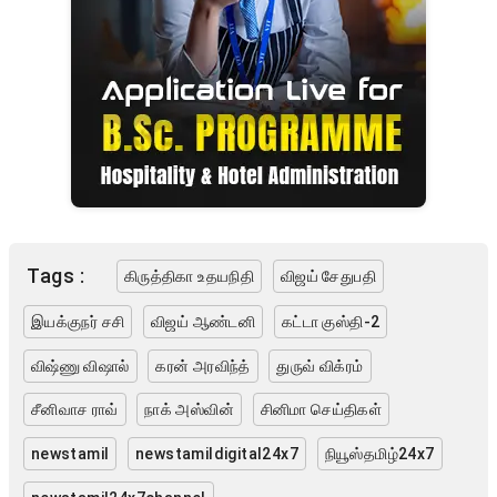
Tags :
கிருத்திகா உதயநிதி
விஜய் சேதுபதி
இயக்குநர் சசி
விஜய் ஆண்டனி
கட்டா குஸ்தி-2
விஷ்ணு விஷால்
கரன் அரவிந்த்
துருவ் விக்ரம்
சீனிவாச ராவ்
நாக் அஸ்வின்
சினிமா செய்திகள்
newstamil
newstamildigital24x7
நியூஸ்தமிழ்24x7