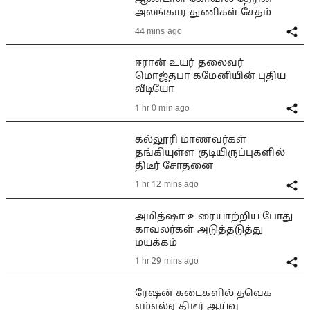
அலங்கார துணிகள் சேதம்
44 mins ago
ஈரான் உயர் தலைவர்
மொஜ்தபா கமேனியின் புதிய
வீடியோ
1 hr 0 min ago
கல்லூரி மாணவர்கள்
தங்கியுள்ள குடியிருப்புகளில்
திடீர் சோதனை
1 hr 12 mins ago
அமித்ஷா உரையாற்றிய போது
காவலர்கள் அடுத்தடுத்து
மயக்கம்
1 hr 29 mins ago
ரேஷன் கடைகளில் தவெக
எம்எல்ஏ திடீர் ஆய்வு