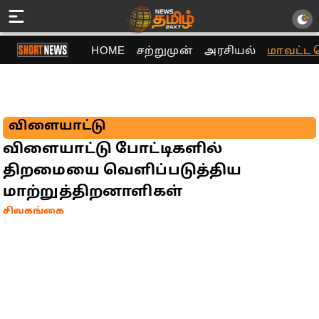
HOME
சற்றுமுன்
அரசியல்
மாவட்ட 
விளையாட்டு
விளையாட்டு போட்டிகளில்
திறமையை வெளிப்படுத்திய
மாற்றுத்திறனாளிகள்
சிவகங்கை