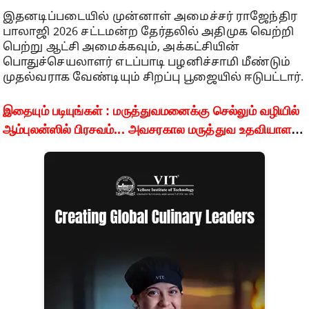
இதனடிப்படையில் முன்னாள் அமைச்சர் ராஜேந்திர
பாலாஜி 2026 சட்டமன்ற தேர்தலில் அதிமுக வெற்றி
பெற்று ஆட்சி அமைக்கவும், அக்கட்சியின்
பொதுச்செயலாளர் எடப்பாடி பழனிச்சாமி மீண்டும்
முதல்வராக வேண்டியும் சிறப்பு பூஜையில் ஈடுபட்டார்.
இதையும் படியுங்கள் : மருத்துவமனைக்கு செல்லும் வழியில்
ஆம்புலன்ஸில் பிரசவம்... அவசரகால மருத்துவ உதவியாளர்,
ஓட்டுநருக்கு பாராட்டு