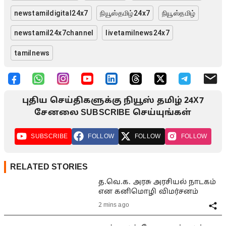
newstamildigital24x7
நியூஸ்தமிழ்24x7
நியூஸ்தமிழ்
newstamil24x7channel
livetamilnews24x7
tamilnews
புதிய செய்திகளுக்கு நியூஸ் தமிழ் 24X7
சேனலை SUBSCRIBE செய்யுங்கள்
SUBSCRIBE
FOLLOW
FOLLOW
FOLLOW
RELATED STORIES
த.வெ.க. அரசு அரசியல் நாடகம்
என கனிமொழி விமர்சனம்
2 mins ago