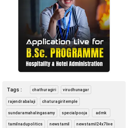
Tags :
chathuragiri
virudhunagar
rajendrabalaji
chaturagiritemple
sundaramahalingasamy
specialpooja
admk
tamilnadupolitics
newstamil
newstamil24x7live