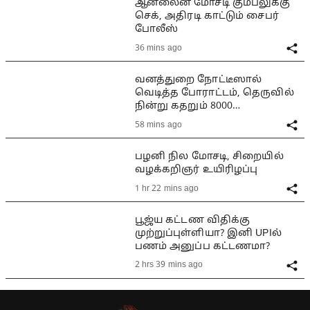
ஆன்லைன் மோசடி கும்பலுக்கு
செக், அதிரடி காட்டும் சைபர்
போலீஸ்
36 mins ago
வனத்துறை நோட்டீஸால்
வெடித்த போராட்டம், தெருவில்
நின்று கதறும் 8000
குடும்பங்கள்
58 mins ago
பழனி நில மோசடி, சிறையில்
வழக்கறிஞர் உயிரிழப்பு
1 hr 22 mins ago
பூஜ்ய கட்டண விதிக்கு
முற்றுப்புள்ளியா? இனி UPIல்
பணம் அனுப்ப கட்டணமா?
2 hrs 39 mins ago