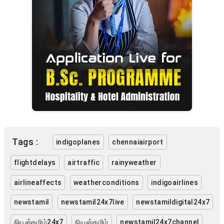
Tags :
indigoplanes
chennaiairport
flightdelays
airtraffic
rainyweather
airlineaffects
weatherconditions
indigoairlines
newstamil
newstamil24x7live
newstamildigital24x7
நியூஸ்தமிழ்24x7
நியூஸ்தமிழ்
newstamil24x7channel