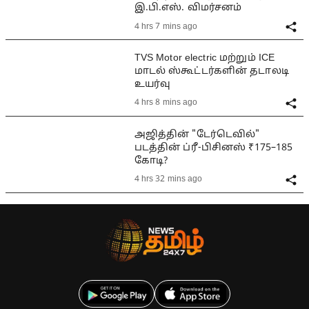
இ.பி.எஸ். விமர்சனம்
4 hrs 7 mins ago
TVS Motor electric மற்றும் ICE
மாடல் ஸ்கூட்டர்களின் தடாலடி
உயர்வு
4 hrs 8 mins ago
அஜித்தின் "டேர்டெவில்"
படத்தின் ப்ரீ-பிசினஸ் ₹175–185
கோடி?
4 hrs 32 mins ago