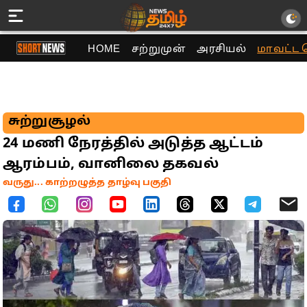
HOME
சற்றுமுன்
அரசியல்
மாவட்ட 
சுற்றுசூழல்
24 மணி நேரத்தில் அடுத்த ஆட்டம்
ஆரம்பம், வானிலை தகவல்
வருது... காற்றழுத்த தாழ்வு பகுதி