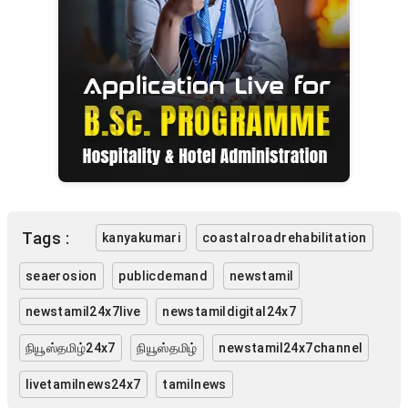
Tags :
kanyakumari
coastalroadrehabilitation
seaerosion
publicdemand
newstamil
newstamil24x7live
newstamildigital24x7
நியூஸ்தமிழ்24x7
நியூஸ்தமிழ்
newstamil24x7channel
livetamilnews24x7
tamilnews