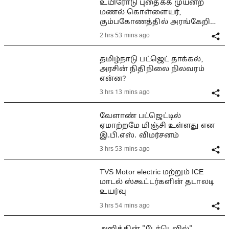
உயிரோடு புதைக்க முயன்ற
மணல் கொள்ளையர்,
கும்பகோணத்தில் அரங்கேறிய
பயங்கரம்
2 hrs 53 mins ago
தமிழ்நாடு பட்ஜெட் தாக்கல்,
அரசின் நிதிநிலை நிலவரம்
என்ன?
3 hrs 13 mins ago
வேளாண் பட்ஜெட்டில்
ஏமாற்றமே மிஞ்சி உள்ளது என
இ.பி.எஸ். விமர்சனம்
3 hrs 53 mins ago
TVS Motor electric மற்றும் ICE
மாடல் ஸ்கூட்டர்களின் தடாலடி
உயர்வு
3 hrs 54 mins ago