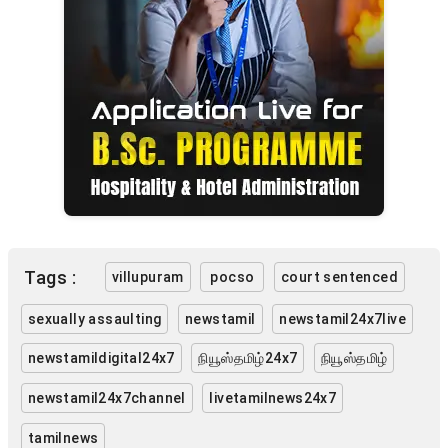
Tags :
villupuram
pocso
court sentenced
sexually assaulting
newstamil
newstamil24x7live
newstamildigital24x7
நியூஸ்தமிழ்24x7
நியூஸ்தமிழ்
newstamil24x7channel
livetamilnews24x7
tamilnews