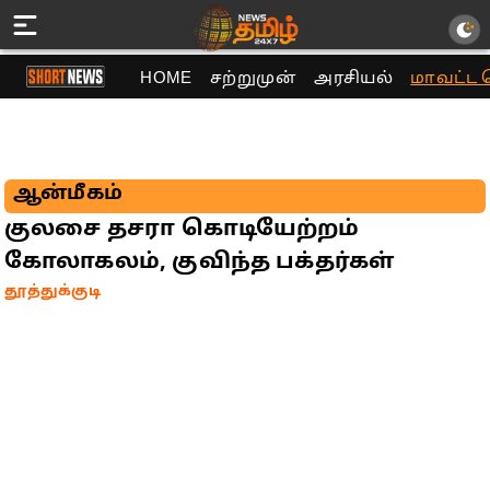
HOME
சற்றுமுன்
அரசியல்
மாவட்ட 
ஆன்மீகம்
குலசை தசரா கொடியேற்றம்
கோலாகலம், குவிந்த பக்தர்கள்
தூத்துக்குடி