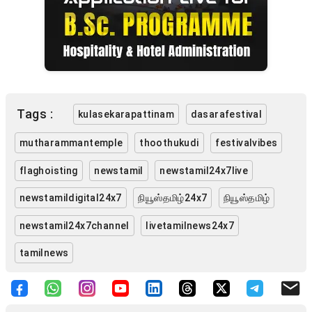
Tags :
kulasekarapattinam
dasarafestival
mutharammantemple
thoothukudi
festivalvibes
flaghoisting
newstamil
newstamil24x7live
newstamildigital24x7
நியூஸ்தமிழ்24x7
நியூஸ்தமிழ்
newstamil24x7channel
livetamilnews24x7
tamilnews