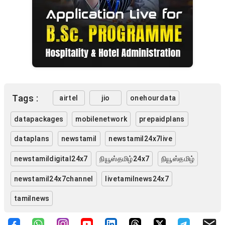
Tags :
airtel
jio
onehourdata
datapackages
mobilenetwork
prepaidplans
dataplans
newstamil
newstamil24x7live
newstamildigital24x7
நியூஸ்தமிழ்24x7
நியூஸ்தமிழ்
newstamil24x7channel
livetamilnews24x7
tamilnews