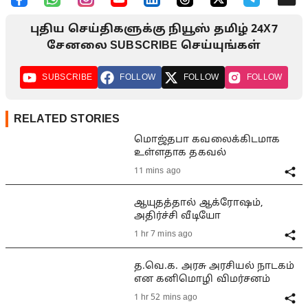
புதிய செய்திகளுக்கு நியூஸ் தமிழ் 24X7
சேனலை SUBSCRIBE செய்யுங்கள்
SUBSCRIBE
FOLLOW
FOLLOW
FOLLOW
RELATED STORIES
மொஜ்தபா கவலைக்கிடமாக
உள்ளதாக தகவல்
11 mins ago
ஆயுதத்தால் ஆக்ரோஷம்,
அதிர்ச்சி வீடியோ
1 hr 7 mins ago
த.வெ.க. அரசு அரசியல் நாடகம்
என கனிமொழி விமர்சனம்
1 hr 52 mins ago