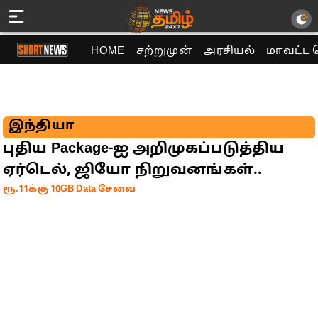
HOME
சற்றுமுன்
அரசியல்
மாவட்ட 
இந்தியா
புதிய Package-ஐ அறிமுகப்படுத்திய
ஏர்டெல், ஜியோ நிறுவனங்கள்..
ரூ.11க்கு 10GB Data சேவை