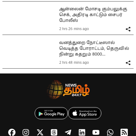
ஆன்லைன் மோசடி கும்பலுக்கு
செக், அதிரடி காட்டும் சைபர்
போலீஸ்
2 hrs 26 mins ago
வனத்துறை நோட்டீஸால்
வெடித்த போராட்டம், தெருவில்
நின்று கதறும் 8000
குடும்பங்கள்
2 hrs 48 mins ago