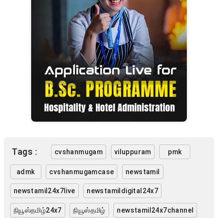
Tags :
cvshanmugam
viluppuram
pmk
admk
cvshanmugamcase
newstamil
newstamil24x7live
newstamildigital24x7
நியூஸ்தமிழ்24x7
நியூஸ்தமிழ்
newstamil24x7channel