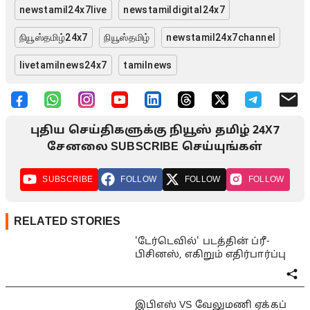
newstamil24x7live
newstamildigital24x7
நியூஸ்தமிழ்24x7
நியூஸ்தமிழ்
newstamil24x7channel
livetamilnews24x7
tamilnews
புதிய செய்திகளுக்கு நியூஸ் தமிழ் 24X7
சேனலை SUBSCRIBE செய்யுங்கள்
SUBSCRIBE
FOLLOW
FOLLOW
FOLLOW
RELATED STORIES
'டேர்டெவில்' படத்தின் ப்ரீ-
பிசினஸ், எகிறும் எதிர்பார்ப்பு
இபிஎஸ் VS வேலுமணி ஏக்கப்