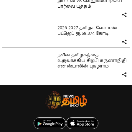
இபிஎஸ் VS வேலுமணி ஏக்கப்
பார்வை யுத்தம்
2026-2027 தமிழக வேளாண்
பட்ஜெட் ரூ.58,374 கோடி
நவீன தமிழகத்தை
உருவாக்கிய சிற்பி கருணாநிதி
என ஸ்டாலின் புகழாரம்