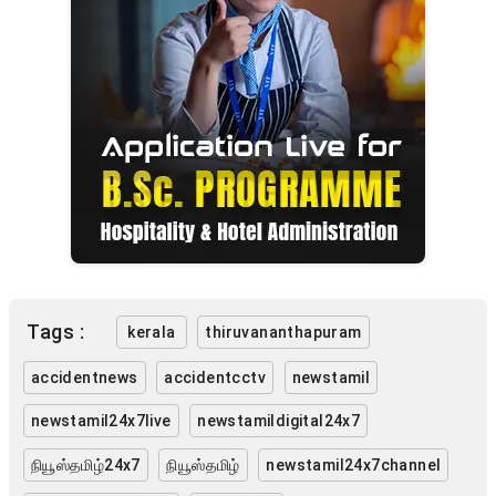
Tags :
kerala
thiruvananthapuram
accidentnews
accidentcctv
newstamil
newstamil24x7live
newstamildigital24x7
நியூஸ்தமிழ்24x7
நியூஸ்தமிழ்
newstamil24x7channel