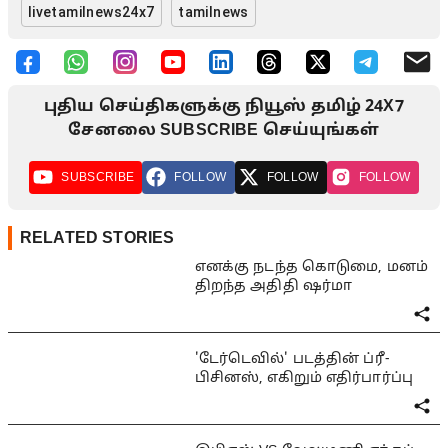
livetamilnews24x7
tamilnews
புதிய செய்திகளுக்கு நியூஸ் தமிழ் 24X7
சேனலை SUBSCRIBE செய்யுங்கள்
SUBSCRIBE
FOLLOW
FOLLOW
FOLLOW
RELATED STORIES
எனக்கு நடந்த கொடுமை, மனம்
திறந்த அதிதி ஷர்மா
'டேர்டெவில்' படத்தின் ப்ரீ-
பிசினஸ், எகிறும் எதிர்பார்ப்பு