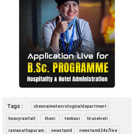
Tags :
chennaimeteorologicaldepartment
heavyrainfall
theni
tenkasi
tirunelveli
ramanathapuram
newstamil
newstamil24x7live