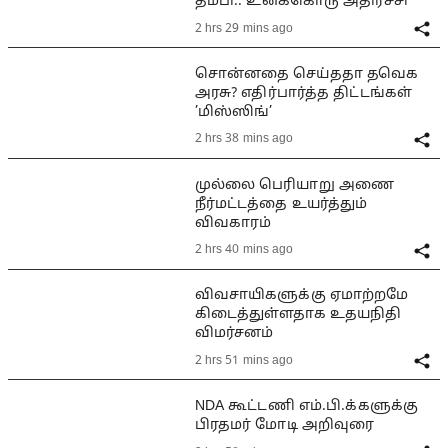
தம்பி.. உனக்கொரு அதிர்ச்சி
2 hrs 29 mins ago
சொன்னதை செய்ததா தவெக
அரசு? எதிர்பார்த்த திட்டங்கள்
’மிஸ்ஸிங்’
2 hrs 38 mins ago
முல்லை பெரியாறு அணை
நீர்மட்டத்தை உயர்த்தும்
விவகாரம்
2 hrs 40 mins ago
விவசாயிகளுக்கு ஏமாற்றமே
கிடைத்துள்ளதாக உதயநிதி
விமர்சனம்
2 hrs 51 mins ago
NDA கூட்டணி எம்.பி.க்களுக்கு
பிரதமர் மோடி அறிவுரை