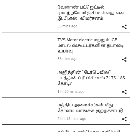
வேளாண் பட்ஜெட்டில்
ஏமாற்றமே மிஞ்சி உள்ளது என
இ.பி.எஸ். விமர்சனம்
55 mins ago
TVS Motor electric மற்றும் ICE
மாடல் ஸ்கூட்டர்களின் தடாலடி
உயர்வு
56 mins ago
அஜித்தின் "டேர்டெவில்"
படத்தின் ப்ரீ-பிசினஸ் ₹175–185
கோடி?
1 hr 20 mins ago
மத்திய அமைச்சர்கள் மீது
சோனம் வாங்சுக் குற்றச்சாட்டு
2 hrs 15 mins ago