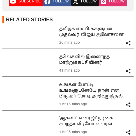
SUBSCRIBE
FOLLOW
FOLLOW
FOLLOW
RELATED STORIES
தமிழக எம்.பி.க்களுடன்
முதல்வர் விஜய் ஆலோசனை
36 mins ago
தவெகவில் இணைந்த
மாற்றுக்கட்சியினர்
41 mins ago
உங்கள் போட்டி
உங்களுடனேயே தான் என
பிரதமர் மோடி அறிவுறுத்தல்
1 hr 15 mins ago
‘ஆகஸ்ட் எனர்ஜி’ நடிகை
சமந்தா வீடியோ வைரல்
1 hr 35 mins ago