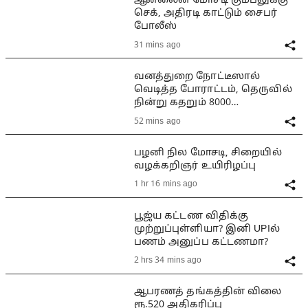
ஆன்லைன் மோசடி கும்பலுக்கு
செக், அதிரடி காட்டும் சைபர்
போலீஸ்
31 mins ago
வனத்துறை நோட்டீஸால்
வெடித்த போராட்டம், தெருவில்
நின்று கதறும் 8000
குடும்பங்கள்
52 mins ago
பழனி நில மோசடி, சிறையில்
வழக்கறிஞர் உயிரிழப்பு
1 hr 16 mins ago
பூஜ்ய கட்டண விதிக்கு
முற்றுப்புள்ளியா? இனி UPIல்
பணம் அனுப்ப கட்டணமா?
2 hrs 34 mins ago
ஆபரணத் தங்கத்தின் விலை
ரூ.520 அதிகரிப்பு