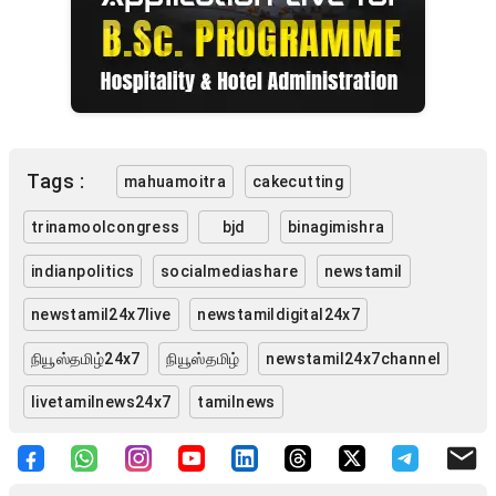
Tags :
mahuamoitra
cakecutting
trinamoolcongress
bjd
binagimishra
indianpolitics
socialmediashare
newstamil
newstamil24x7live
newstamildigital24x7
நியூஸ்தமிழ்24x7
நியூஸ்தமிழ்
newstamil24x7channel
livetamilnews24x7
tamilnews