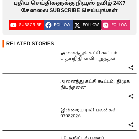
புதிய செய்திகளுக்கு நியூஸ் தமிழ் 24X7
சேனலை SUBSCRIBE செய்யுங்கள்
SUBSCRIBE
FOLLOW
FOLLOW
FOLLOW
RELATED STORIES
அனைத்துக் கட்சி கூட்டம் -
உதயநிதி வலியுறுத்தல்
அனைத்து கட்சி கூட்டம், திமுக
நிபந்தனை
இன்றைய ராசி பலன்கள்
07082026
UPI டிஜிட்டல் பணப்