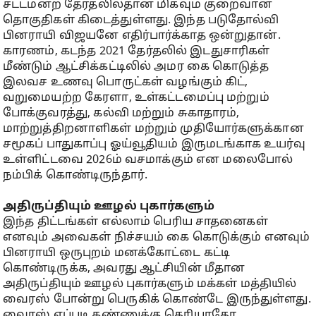
சட்டமன்ற தேர்தலில்தான் மிகவும் குறைவான
தொகுதிகள் கிடைத்துள்ளது. இந்த படுதோல்வி
பினராயி விஜயனே எதிர்பார்க்காத ஒன்றுதான்.
காரணம், கடந்த 2021 தேர்தலில் இடதுசாரிகள்
மீண்டும் ஆட்சிக்கட்டிலில் அமர கை கொடுத்த
இலவச உணவு பொருட்கள் வழங்கும் கிட்,
வறுமையற்ற கேரளா, உள்கட்டமைப்பு மற்றும்
போக்குவரத்து, கல்வி மற்றும் சுகாதாரம்,
மாற்றுத்திறனாளிகள் மற்றும் முதியோர்களுக்கான
சமூகப் பாதுகாப்பு ஓய்வூதியம் இருமடங்காக உயர்வு
உள்ளிட்டவை 2026ம் வசமாக்கும் என மலைபோல்
நம்பிக் கொண்டிருந்தார்.
அதிருப்தியும் ஊழல் புகார்களும்
இந்த திட்டங்கள் எல்லாம் பெரிய சாதனைகள்
எனவும் அவைகள் நிச்சயம் கை கொடுக்கும் எனவும்
பினராயி ஒருபுறம் மனக்கோட்டை கட்டி
கொண்டிருக்க, அவரது ஆட்சியின் மீதான
அதிருப்தியும் ஊழல் புகார்களும் மக்கள் மத்தியில்
வைரஸ் போன்று பெருகிக் கொண்டே இருந்துள்ளது.
வைரஸ் எப்படி கண்ணுக்கு தெரியாதோ