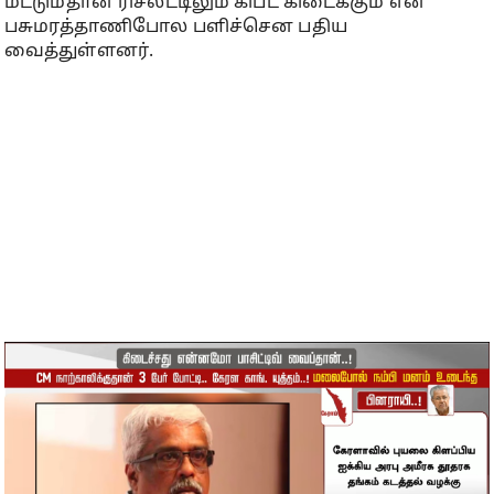
மட்டும்தான் ரிசல்ட்டிலும் கிப்ட் கிடைக்கும் என
பசுமரத்தாணிபோல பளிச்சென பதிய
வைத்துள்ளனர்.