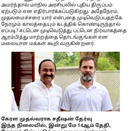
அமர்ந்தால் மாநில அரசியலில் புதிய திருப்பம்
ஏற்படும் என எதிர்பார்க்கப்படுகிறது. அதேநேரம்,
முதலமைச்சரை யார் என்பதை முடிவெடுப்பதற்கே
நேரமும் காலத்தையும் கடத்திக் கொண்டிருந்தால்
எப்படி? சட்டென முடிவெடுத்து பட்டென நிர்வாகத்தை
ஆரம்பித்து மாற்றத்தை தொடங்குங்கள் என
மலையாள மக்கள் கூறி வருகின்றனர்.
கேரள முதல்வராக சதீஷன் தேர்வு
இந்த நிலையில், இன்று மே 14ஆம் தேதி,