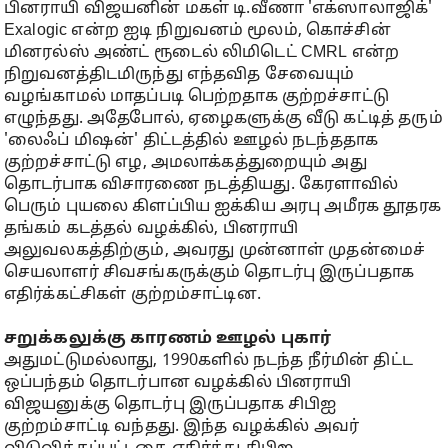
பினராயி விஜயனின் மகள் டி.வீணா 'எக்ஸாலாஜிக்'
Exalogic என்ற ஐடி நிறுவனம் மூலம், கொச்சின்
மினரல்ஸ் அண்ட் ரூடைல் லிமிடெட் CMRL என்ற
நிறுவனத்திடமிருந்து எந்தவித சேவையும்
வழங்காமல் மாதப்படி பெற்றதாக குற்றச்சாட்டு
எழுந்தது. அதேபோல், ஏழைகளுக்கு வீடு கட்டித் தரும்
'லைஃப் மிஷன்' திட்டத்தில் ஊழல் நடந்ததாக
குற்றச்சாட்டு எழ, அமலாக்கத்துறையும் அது
தொடர்பாக விசாரணை நடத்தியது. கேரளாவில்
பெரும் புயலை கிளப்பிய ஐக்கிய அரபு அமீரக தூதரக
தங்கம் கடத்தல் வழக்கில், பினராயி
அலுவலகத்திற்கும், அவரது முன்னாள் முதன்மைச்
செயலாளர் சிவசங்கருக்கும் தொடர்பு இருப்பதாக
எதிர்க்கட்சிகள் குற்றம்சாட்டின.
சறுக்கலுக்கு காரணம் ஊழல் புகார்
அதுமட்டுமல்லாது, 1990களில் நடந்த நீர்மின் திட்ட
ஒப்பந்தம் தொடர்பான வழக்கில் பினராயி
விஜயனுக்கு தொடர்பு இருப்பதாக சிபிஐ
குற்றம்சாட்டி வந்தது. இந்த வழக்கில் அவர்