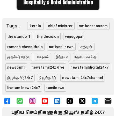
Tags :
kerala
chief minister
satheesanascm
the standoff
the decision
venugopal
ramesh chennithala
national news
சதீஷன்
முதல்வர் தேர்வு
கேரளம்
இந்தியா
தேசிய செய்தி
newstamil
newstamil24x7live
newstamildigital24x7
நியூஸ்தமிழ்24x7
நியூஸ்தமிழ்
newstamil24x7channel
livetamilnews24x7
tamilnews
புதிய செய்திகளுக்கு நியூஸ் தமிழ் 24X7