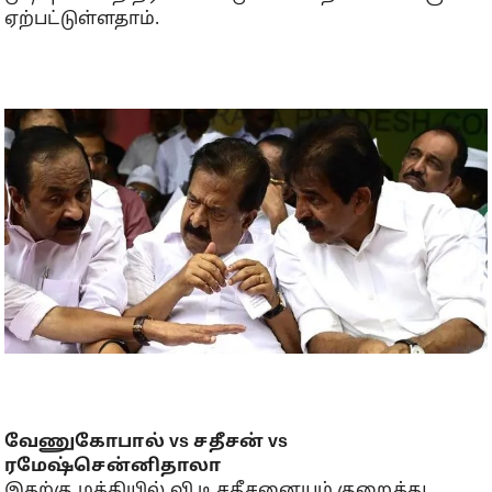
ஏற்பட்டுள்ளதாம்.
வேணுகோபால் vs சதீசன் vs
ரமேஷ்சென்னிதாலா
இதற்கு மத்தியில் வி.டி.சதீசனையும் குறைத்து