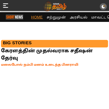
HOME
சற்றுமுன்
அரசியல்
மாவட்ட 
BIG STORIES
கேரளத்தின் முதல்வராக சதீஷன்
தேர்வு
மலைபோல் நம்பி மனம் உடைந்த பினராயி