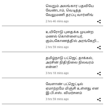
வெறும் அலங்கார பதவியே
வேண்டாம், வெடித்த
வேலுமணி தரப்பு வார்னிங்
2 hrs 46 mins ago
உயிரோடு புதைக்க முயன்ற
மணல் கொள்ளையர்,
கும்பகோணத்தில் அரங்கேறிய
பயங்கரம்
2 hrs 59 mins ago
தமிழ்நாடு பட்ஜெட் தாக்கல்,
அரசின் நிதிநிலை நிலவரம்
என்ன?
3 hrs 18 mins ago
வேளாண் பட்ஜெட்டில்
ஏமாற்றமே மிஞ்சி உள்ளது என
இ.பி.எஸ். விமர்சனம்
3 hrs 59 mins ago