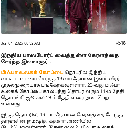
18
Jun 04, 2026 08:32 AM
இந்திய பாஸ்போர்ட் வைத்துள்ள கேரளத்தை
சேர்ந்த இளைஞர் :
பிஃபா உலகக் கோப்பை
தொடரில் இந்திய
வம்சாவளியை சேர்ந்த 19 வயதேயான இளம் வீரர்
முதல்முறையாக பங்கேற்கவுள்ளார். 23-வது பிஃபா
உலகக் கோப்பை கால்பந்து தொடர் வரும் 11-ம் தேதி
தொடங்கி ஜூலை 19-ம் தேதி வரை நடைபெற
உள்ளது.
இந்த தொடரில், 19 வயதேயான கேரளத்தை சேர்ந்த
தாஹ்சின் ஜம்ஷித், கத்தார் அணியில்
இடம்பெற்றுள்ளார். இதன் மூலம், பிஃபா உலகக்