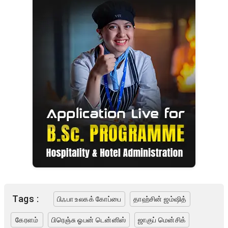
Tags :
பிஃபா உலகக் கோப்பை
தாஹ்சின் ஜம்ஷித்
கேரளம்
பிரெஞ்சு ஓபன் டென்னிஸ்
ஜாகுப் மென்சிக்