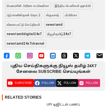
பெலாரசின் அரினா சபலென்கா
இந்திய பெண்கள் ஹாக்கி
ஆப்கானிஸ்தான் தொடர்
ஸ்குவாஷ்
பர்மிங்கா
விளையாட்டு செய்திகள்
newstamil
newstamildigital24x7
நியூஸ்தமிழ்24x7
newstamil24x7channel
புதிய செய்திகளுக்கு நியூஸ் தமிழ் 24X7
சேனலை SUBSCRIBE செய்யுங்கள்
SUBSCRIBE
FOLLOW
FOLLOW
FOLLOW
RELATED STORIES
UPI டிஜிட்டல் பணப்