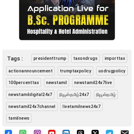
Tags :
presidenttrump
taxondrugs
importtax
actionannouncement
trumptaxpolicy
usdrugpolicy
100percenttax
newstamil
newstamil24x7live
newstamildigital24x7
நியூஸ்தமிழ்24x7
நியூஸ்தமிழ்
newstamil24x7channel
livetamilnews24x7
tamilnews