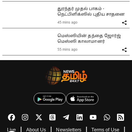
துரந்தர் முதல் பாகம் -
நெட்பிளிக்ஸில் புதிய சாதனை
45 mins ago
மெஸ்ஸியின் தந்தை ஜோர்ஜ்
மெஸ்ஸி காலாமானர்
55 mins ago
Live
About Us
Newsletters
Terms of Use