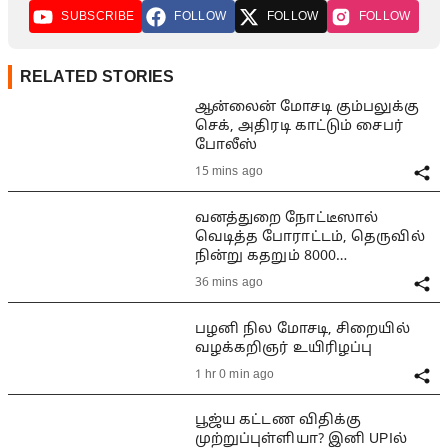
SUBSCRIBE
FOLLOW
FOLLOW
FOLLOW
RELATED STORIES
ஆன்லைன் மோசடி கும்பலுக்கு
செக், அதிரடி காட்டும் சைபர்
போலீஸ்
15 mins ago
வனத்துறை நோட்டீஸால்
வெடித்த போராட்டம், தெருவில்
நின்று கதறும் 8000
குடும்பங்கள்
36 mins ago
பழனி நில மோசடி, சிறையில்
வழக்கறிஞர் உயிரிழப்பு
1 hr 0 min ago
பூஜ்ய கட்டண விதிக்கு
முற்றுப்புள்ளியா? இனி UPIல்