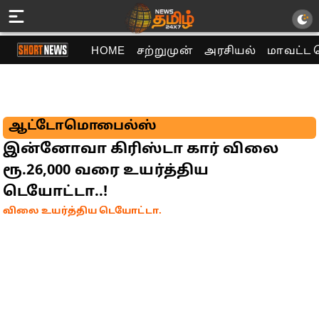
HOME
சற்றுமுன்
அரசியல்
மாவட்ட 
ஆட்டோமொபைல்ஸ்
இன்னோவா கிரிஸ்டா கார் விலை
ரூ.26,000 வரை உயர்த்திய
டெயோட்டா..!
விலை உயர்த்திய டெயோட்டா.