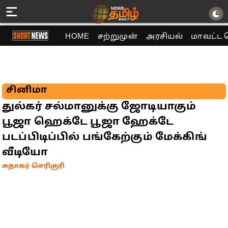
HOME
சற்றுமுன்
அரசியல்
மாவட்ட 
சினிமா
துல்கர் சல்மானுக்கு ஜோடியாகும்
பூஜா ஹெக்டே பூஜா ஹேக்டே
படப்பிடிப்பில் பங்கேற்கும் மேக்கிங்
வீடியோ
சுதாகர் செரிகுரி