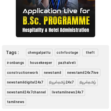
Tags :
chengalpattu
cctvfootage
theft
ironbangs
housekeeper
pazhalveli
constructionwork
newstamil
newstamil24x7live
newstamildigital24x7
நியூஸ்தமிழ்24x7
நியூஸ்தமிழ்
newstamil24x7channel
livetamilnews24x7
tamilnews