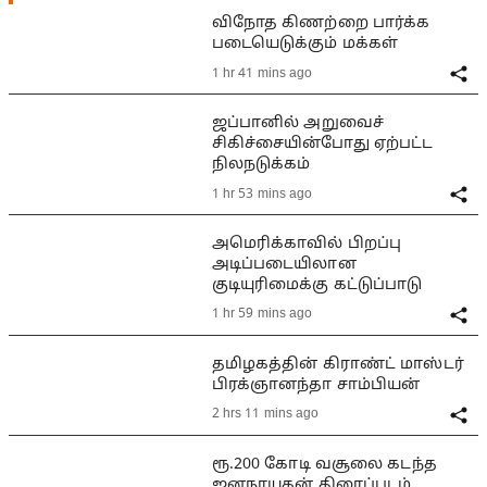
விநோத கிணற்றை பார்க்க
படையெடுக்கும் மக்கள்
1 hr 41 mins ago
ஜப்பானில் அறுவைச்
சிகிச்சையின்போது ஏற்பட்ட
நிலநடுக்கம்
1 hr 53 mins ago
அமெரிக்காவில் பிறப்பு
அடிப்படையிலான
குடியுரிமைக்கு கட்டுப்பாடு
1 hr 59 mins ago
தமிழகத்தின் கிராண்ட் மாஸ்டர்
பிரக்ஞானந்தா சாம்பியன்
2 hrs 11 mins ago
ரூ.200 கோடி வசூலை கடந்த
ஜனநாயகன் திரைப்படம்