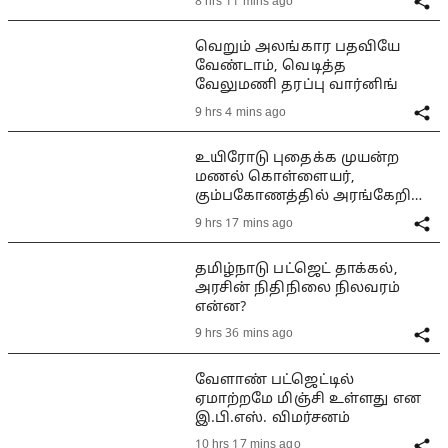
8 hrs 11 mins ago
வெறும் அலங்கார பதவியே
வேண்டாம், வெடித்த
வேலுமணி தரப்பு வார்னிங்
9 hrs 4 mins ago
உயிரோடு புதைக்க முயன்ற
மணல் கொள்ளையர்,
கும்பகோணத்தில் அரங்கேறிய
பயங்கரம்
9 hrs 17 mins ago
தமிழ்நாடு பட்ஜெட் தாக்கல்,
அரசின் நிதிநிலை நிலவரம்
என்ன?
9 hrs 36 mins ago
வேளாண் பட்ஜெட்டில்
ஏமாற்றமே மிஞ்சி உள்ளது என
இ.பி.எஸ். விமர்சனம்
10 hrs 17 mins ago