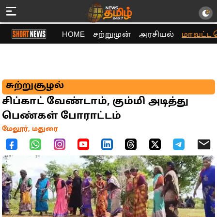
HOME
சற்றுமுன்
அரசியல்
மாவட்ட 
சுற்றுசூழல்
சிப்காட் வேண்டாம், கும்மி அடித்து
பெண்கள் போராட்டம்
மேலூர், மதுரை