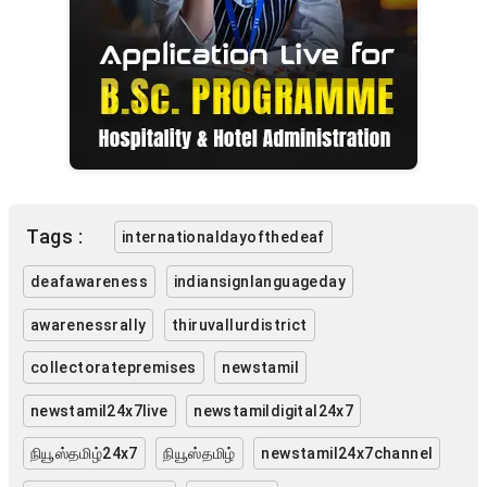
Tags :
internationaldayofthedeaf
deafawareness
indiansignlanguageday
awarenessrally
thiruvallurdistrict
collectoratepremises
newstamil
newstamil24x7live
newstamildigital24x7
நியூஸ்தமிழ்24x7
நியூஸ்தமிழ்
newstamil24x7channel