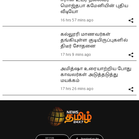
ஈரான் உயர் தலைவர்
மொஜ்தபா கமேனியின் புதிய
வீடியோ
16 hrs 57 mins ago
கல்லூரி மாணவர்கள்
தங்கியுள்ள குடியிருப்புகளில்
திடீர் சோதனை
17 hrs 9 mins ago
அமித்ஷா உரையாற்றிய போது
காவலர்கள் அடுத்தடுத்து
மயக்கம்
17 hrs 26 mins ago