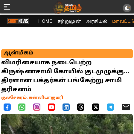
HOME
சற்றுமுன்
அரசியல்
மாவட்ட 
ஆன்மீகம்
விமரிசையாக நடைபெற்ற
கிருஷ்ணசாமி கோயில் குடமுழுக்கு...
திரளான பக்தர்கள் பங்கேற்று சாமி
தரிசனம்
குலசேகரம், கன்னியாகுமரி