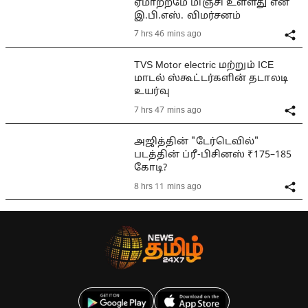
ஏமாற்றமே மிஞ்சி உள்ளது என
இ.பி.எஸ். விமர்சனம்
7 hrs 46 mins ago
TVS Motor electric மற்றும் ICE
மாடல் ஸ்கூட்டர்களின் தடாலடி
உயர்வு
7 hrs 47 mins ago
அஜித்தின் "டேர்டெவில்"
படத்தின் ப்ரீ-பிசினஸ் ₹175–185
கோடி?
8 hrs 11 mins ago