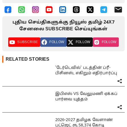
புதிய செய்திகளுக்கு நியூஸ் தமிழ் 24X7
சேனலை SUBSCRIBE செய்யுங்கள்
SUBSCRIBE
FOLLOW
FOLLOW
FOLLOW
RELATED STORIES
'டேர்டெவில்' படத்தின் ப்ரீ-
பிசினஸ், எகிறும் எதிர்பார்ப்பு
இபிஎஸ் VS வேலுமணி ஏக்கப்
பார்வை யுத்தம்
2026-2027 தமிழக வேளாண்
பட்ஜெட் ரூ.58,374 கோடி