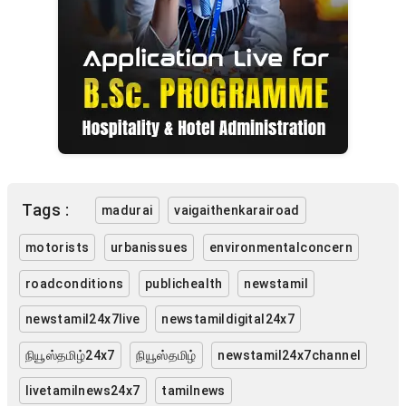
Tags :
madurai
vaigaithenkarairoad
motorists
urbanissues
environmentalconcern
roadconditions
publichealth
newstamil
newstamil24x7live
newstamildigital24x7
நியூஸ்தமிழ்24x7
நியூஸ்தமிழ்
newstamil24x7channel
livetamilnews24x7
tamilnews